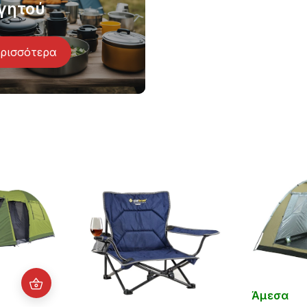
γητού
ρισσότερα
Άμεσα