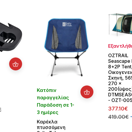
Εξαντλήθ
OZTRAIL
Seascape
8+2P Tent
Οικογενει
Σκηνή, 56
270 x
200(ύψος
Κατόπιν
DTMSEAS
παραγγελίας
- OZT-00
Παράδοση σε 1-
377.10€
€
3 ημέρες
419.00€
Καρέκλα
πτυσσόμενη