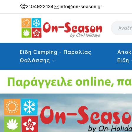
2104922134
info@on-season.gr
Είδη Camping - Παραλίας
Αποκ
Θαλάσσης
Είδη