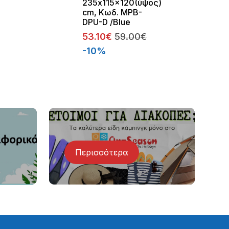
235x115x120(ύψος)
cm, Κωδ. MPB-
DPU-D /Blue
53.10€
59.00€
-10%
Περισσότερα