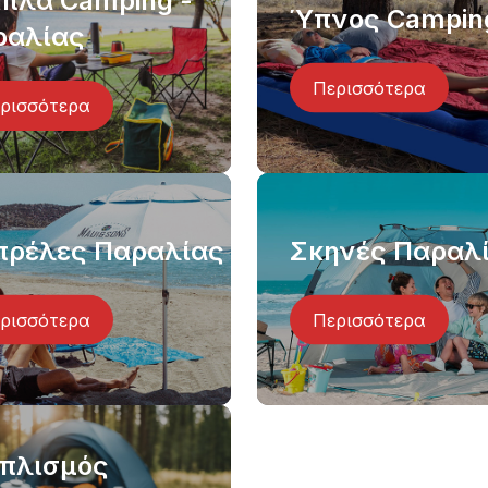
πλα Camping -
Ύπνος Campin
ραλίας
Περισσότερα
ρισσότερα
πρέλες Παραλίας
Σκηνές Παραλ
ρισσότερα
Περισσότερα
οπλισμός