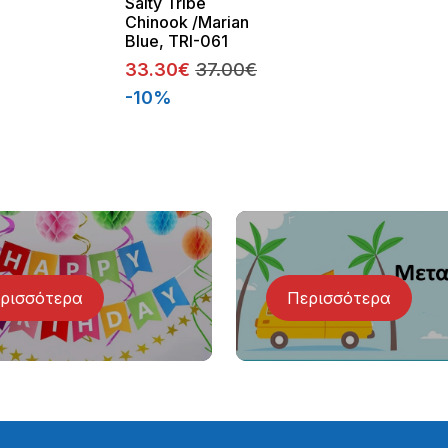
Salty Tribe
Chinook /Marian
Blue, TRI-061
33.30€
37.00€
-10%
ρισσότερα
Περισσότερα