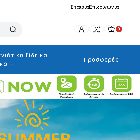
Εταιρία
Επικοινωνία
0
νιάτικα Είδη και
Προσφορές
ικά