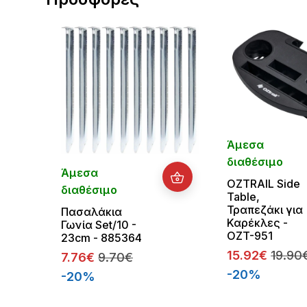
Άμεσα
διαθέσιμο
Άμεσα
OZTRAIL Side
διαθέσιμο
Table,
Τραπεζάκι για
Πασαλάκια
Καρέκλες -
Γωνία Set/10 -
OZT-951
23cm - 885364
15.92€
19.90
7.76€
9.70€
-20%
-20%