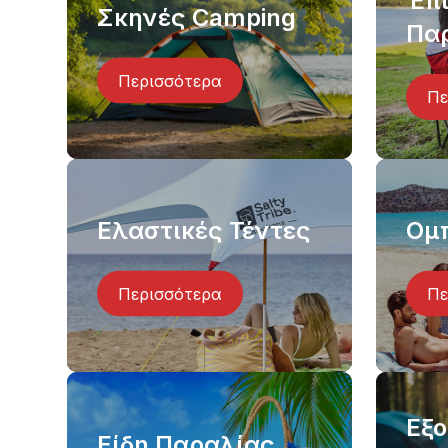
Έπι
Σκηνές Camping
Πα
Περισσότερα
Πε
Ελαστικές Τέντες
Ομ
Περισσότερα
Πε
Εξ
Είδη Παραλίας