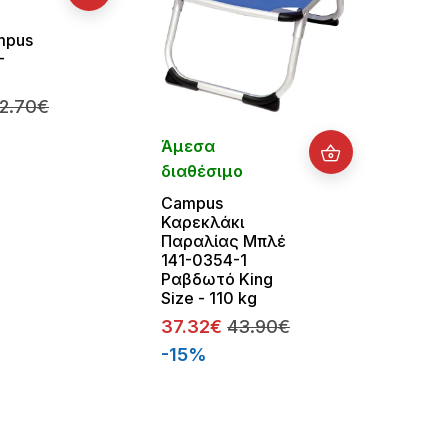
ο
διαθ
mpus
Διπλ
-
Υπνό
Camp
Fun Μ
2.70€
6011-
Άμεσα
29.5
διαθέσιμο
Campus
Καρεκλάκι
Παραλίας Μπλέ
141-0354-1
Ραβδωτό King
Size - 110 kg
37.32€
43.90€
-15%