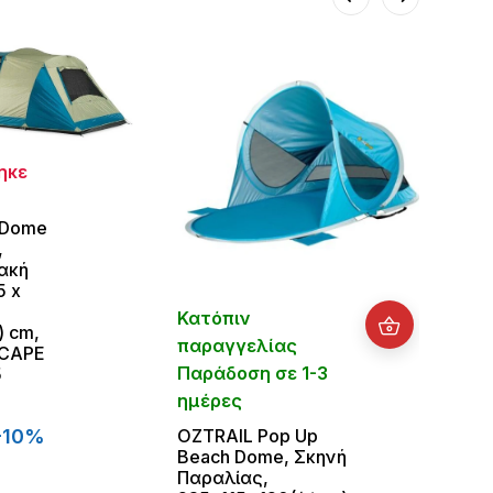
ηκε
 Dome
,
Άμεσ
ακή
διαθ
5 x
Ομπρ
Κατόπιν
) cm,
Παρα
παραγγελίας
CAPE
& Son
Παράδοση σε 1-3
5
με Α
190cm
ημέρες
UPF5
OZTRAIL Pop Up
-10%
62.9
Beach Dome, Σκηνή
Παραλίας,
-10