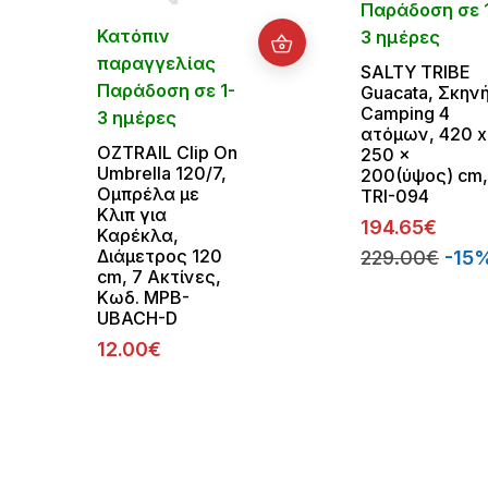
Παράδοση σε 
Κατόπιν
3 ημέρες
παραγγελίας
SALTY TRIBE
Παράδοση σε 1-
Guacata, Σκην
Camping 4
3 ημέρες
ατόμων, 420 x
OZTRAIL Clip On
250 x
Umbrella 120/7,
200(ύψος) cm
Ομπρέλα με
TRI-094
Κλιπ για
194.65€
Καρέκλα,
Διάμετρος 120
229.00€
-15
cm, 7 Ακτίνες,
Κωδ. MPB-
UBACH-D
12.00€