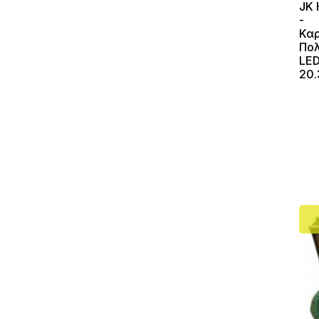
JΚ 
-
Κα
Πολ
LE
20.