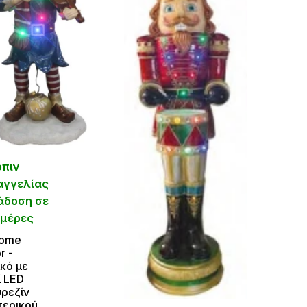
όπιν
αγγελίας
άδοση σε
ημέρες
Home
r -
κό με
ί LED
ρεζίν
ερικού