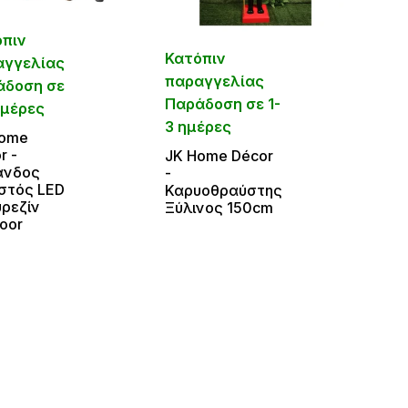
όπιν
Κατόπιν
αγγελίας
παραγγελίας
άδοση σε
Παράδοση σε 1-
ημέρες
3 ημέρες
Home
r -
JΚ Home Décor
ανδος
-
στός LED
Καρυοθραύστης
ρεζίν
Ξύλινος 150cm
oor