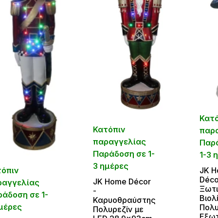
Κατ
Κατόπιν
παρ
παραγγελίας
Παρ
Παράδοση σε 1-
1-3 
3 ημέρες
τόπιν
JΚ 
Déco
JΚ Home Décor
ραγγελίας
Ξωτι
-
άδοση σε 1-
Βιολ
Καρυοθραύστης
μέρες
Πολυ
Πολυρεζίν με
Εξωτ