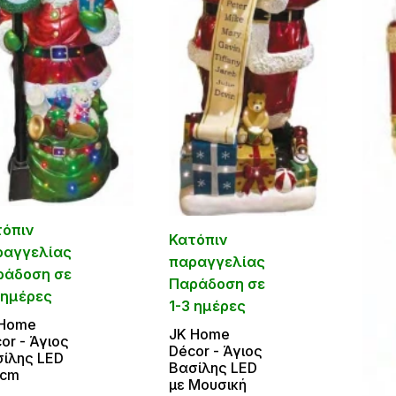
τόπιν
Κατόπιν
ραγγελίας
παραγγελίας
ράδοση σε
Παράδοση σε
 ημέρες
1-3 ημέρες
 Home
JΚ Home
or - Άγιος
Décor - Άγιος
ίλης LED
Βασίλης LED
5cm
με Μουσική