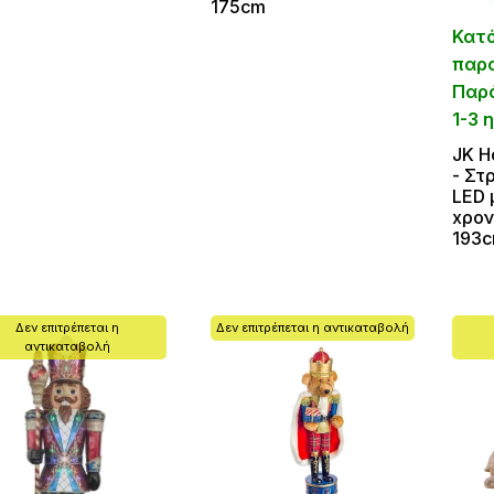
175cm
Κατ
παρ
Παρ
1-3 
JK H
- Στ
LED 
xρον
193
Δεν επιτρέπεται η
Δεν επιτρέπεται η αντικαταβολή
αντικαταβολή