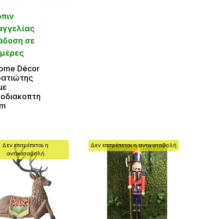
όπιν
αγγελίας
άδοση σε
ημέρες
ome Décor
ρατιώτης
με
οδιακοπτη
cm
Δεν επιτρέπεται η
Δεν επιτρέπεται η αντικαταβολή
αντικαταβολή