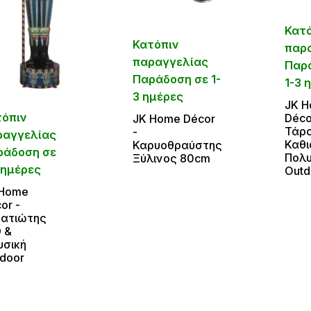
Κατ
Κατόπιν
παρ
παραγγελίας
Παρ
Παράδοση σε 1-
1-3 
3 ημέρες
JΚ 
τόπιν
Déco
JΚ Home Décor
Τάρ
-
ραγγελίας
Καθι
Καρυοθραύστης
ράδοση σε
Πολυ
Ξύλινος 80cm
 ημέρες
Outd
 Home
or -
ρατιώτης
 &
σική
door