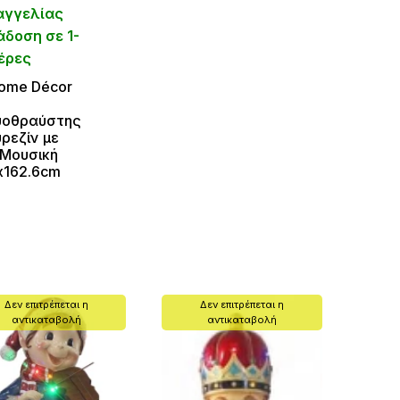
αγγελίας
δοση σε 1-
έρες
ome Décor
υοθραύστης
ρεζίν με
Μουσική
x162.6cm
Δεν επιτρέπεται η
Δεν επιτρέπεται η
αντικαταβολή
αντικαταβολή