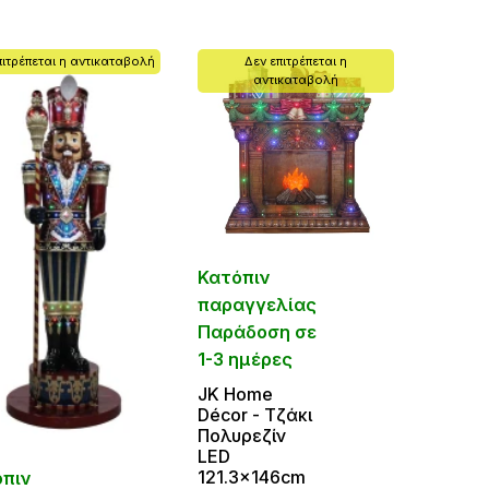
πιτρέπεται η αντικαταβολή
Δεν επιτρέπεται η
αντικαταβολή
Κατόπιν
παραγγελίας
Παράδοση σε
1-3 ημέρες
JK Home
Décor - Tζάκι
Πολυρεζίν
LED
121.3x146cm
όπιν