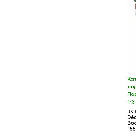
Κα
πα
Πα
1-3
JΚ
Déc
Βασ
15