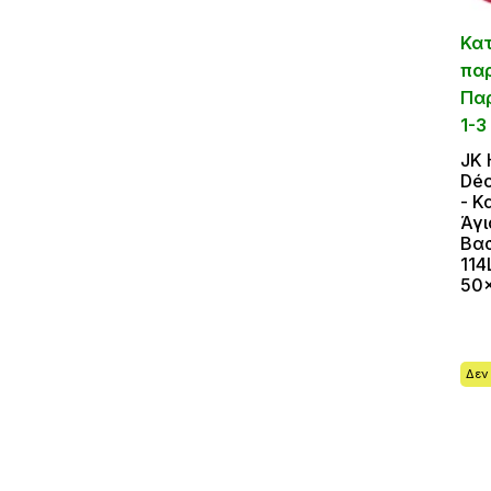
Κα
πα
Πα
1-3
JK
Déc
- Κ
Άγι
Βασ
114
50
Δεν 