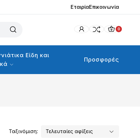
Εταιρία
Επικοινωνία
0
νιάτικα Είδη και
Προσφορές
ικά
Ταξινόμιση: