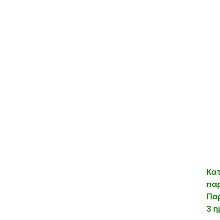
Κα
πα
Παρ
3 η