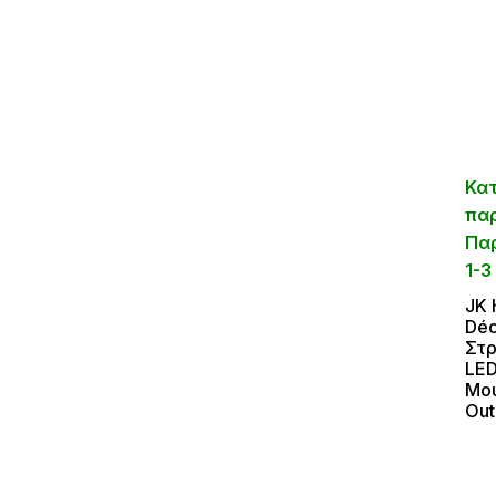
Κα
πα
Πα
1-3
JΚ
Déc
Στ
LED
Mου
Out