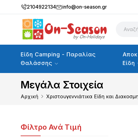
2104922134
info@on-season.gr
Είδη Camping - Παραλίας
Αποκ
Θαλάσσης
Είδη
Μεγάλα Στοιχεία
Αρχική
Χριστουγεννιάτικα Είδη και Διακοσμ
Φίλτρο Ανά Τιμή