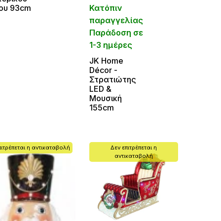
Κατόπιν
ου 93cm
παραγγελίας
Παράδοση σε
1-3 ημέρες
JΚ Home
Décor -
Στρατιώτης
LED &
Μουσική
155cm
πιτρέπεται η αντικαταβολή
Δεν επιτρέπεται η
αντικαταβολή