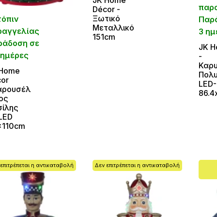
παρ
Décor -
Ξωτικό
τόπιν
Παρά
Μεταλλικό
ραγγελίας
3 ημ
151cm
ράδοση σε
JΚ H
 ημέρες
-
Καρ
 Home
Πολυ
or
LED-
αρουσέλ
86.4
ος
ίλης
LED
x110cm
επιτρέπεται η αντικαταβολή
Δεν επιτρέπεται η αντικαταβολή