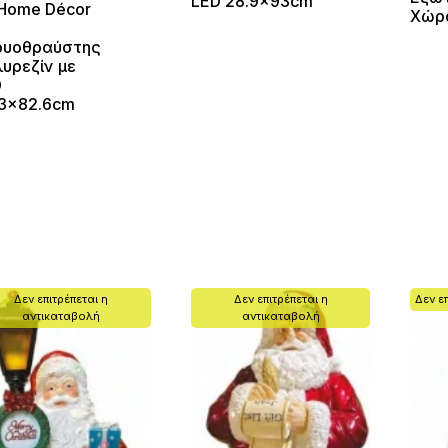
LED 28.9x93cm
Home Décor
Χώρ
ρυοθραύστης
υρεζίν με
D
3x82.6cm
Δεν επιτρέπεται η
Δεν επιτρέπεται η
Δεν ε
αντικαταβολή
αντικαταβολή