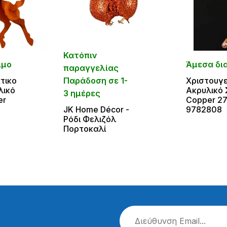
Κατόπιν
ιμο
Άμεσα δι
παραγγελίας
τικο
Παράδοση σε 1-
Χριστουγε
λικό
Ακρυλικό 
3 ημέρες
er
Copper 2
JΚ Home Décor -
9782808
Ρόδι Φελιζόλ
Πορτοκαλί