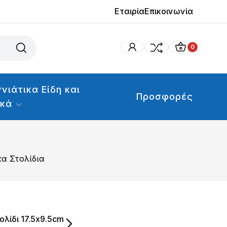
Εταιρία
Επικοινωνία
0
νιάτικα Είδη και
Προσφορές
ικά
κα Στολίδια
ολίδι 17.5x9.5cm