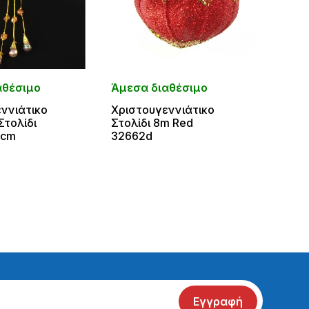
αθέσιμο
Άμεσα διαθέσιμο
Άμεσ
ννιάτικο
Χριστουγεννιάτικο
Χριστ
Στολίδι
Στολίδι 8m Red
Στολί
7cm
32662d
Αστέρ
Φτερ
1398
Εγγραφή