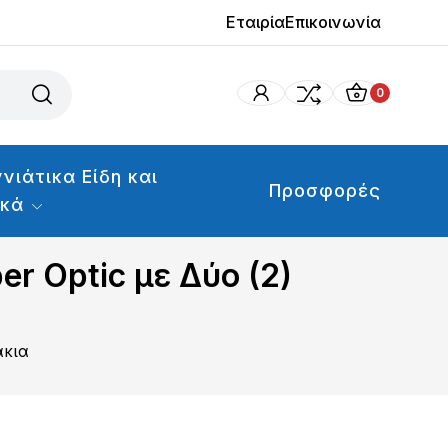
Εταιρία
Επικοινωνία
0
νιάτικα Είδη και
Προσφορές
ικά
r Optic με Δύο (2)
άκια