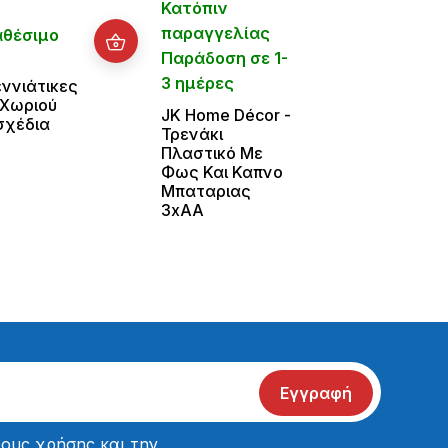
Κατόπιν
Άμεσ
παραγγελίας
αθέσιμο
Χριστ
Παράδοση σε 1-
Φιγο
3 ημέρες
ννιάτικες
6980
 Χωριού
JΚ Home Décor -
σχέδια
Τρενάκι
Πλαστικό Με
Φως Και Καπνο
Μπαταριας
3xAA
Εγγραφή
ους χρήσης
και την