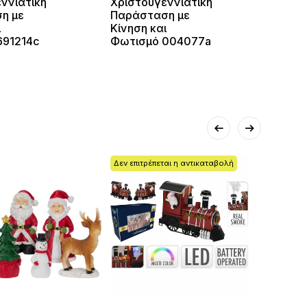
ννιάτικη
Χριστουγεννιάτικη
Χριστ
η με
Παράσταση με
Παρά
ι
Κίνηση και
Κίνησ
691214c
Φωτισμό 004077a
Φωτι
Δεν επιτρέπεται η αντικαταβολή