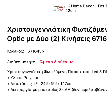
JΚ Home Décor - Σετ 
42cm
Χριστουγεννιάτικη Φωτιζόμεν
Optic με Δύο (2) Κινήσεις 671
Κωδικός:
671643b
Διαθεσιμότητα:
Άμεσα διαθέσιμο
Χριστουγεννιάτικη Φωτιζόμενη Παράσταση Led & Fibe
• Υλικό: Polystone
• Διαστάσεις +/-: 24.5x15.5x h17cm
• Λειτουργία με μπαταρίες 3x AA (δεν περιλαμβάνον