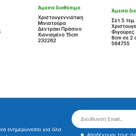
Άμεσα διαθέσιμο
Άμεσα δι
Χριστουγεννιάτικη
Σετ 5 τεμ.
Μινιατούρα
Χριστουγε
Δεντράκι Πράσινο
ε
Φιγούρες
Χιονισμένο 15cm
8cm σε 2 
232262
564755
 να ενημερώνεσαι για όλα
Αποδέχομαι τους
όρ