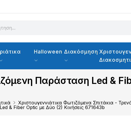
ριάτικα
Halloween
Διακόσμηση
Χριστουγεν
Διακοσμητ
ζόμενη Παράσταση Led & Fibe
ητικά
Χριστουγεννιάτικα Φωτιζόμενα Σπιτάκια - Τρεν
d & Fiber Optic με Δύο (2) Κινήσεις 671643b