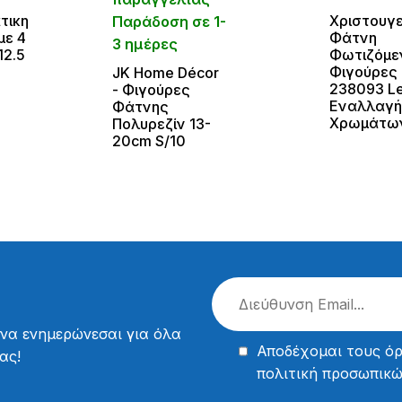
τικη
Χριστουγε
Παράδοση σε 1-
με 4
Φάτνη
3 ημέρες
12.5
Φωτιζόμεν
Φιγούρες
JK Home Décor
238093 L
- Φιγούρες
Εναλλαγ
Φάτνης
Χρωμάτω
Πολυρεζίν 13-
20cm S/10
 να ενημερώνεσαι για όλα
Αποδέχομαι τους
όρ
ας!
πολιτική προσωπικ