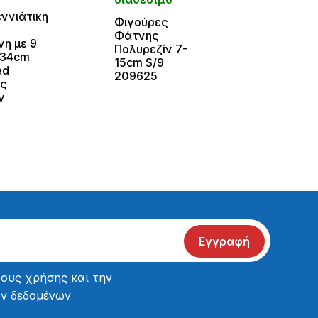
ννιάτικη
Χριστ
Φιγούρες
Φάτνη
Φάτνης
η με 9
Φιγο
Πολυρεζίν 7-
 34cm
cm 2
15cm S/9
ed
209625
ής
ν
Εγγραφή
ους χρήσης
και την
ών δεδομένων