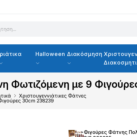
ριάτικα
Halloween
Διακόσμηση
Χριστουγεν
Διακοσμητ
νη Φωτιζόμενη με 9 Φιγούρ
ητικά
Χριστουγεννιάτικες Φάτνες
Φιγούρες 30cm 238239
Φιγούρες Φάτνης Πολ