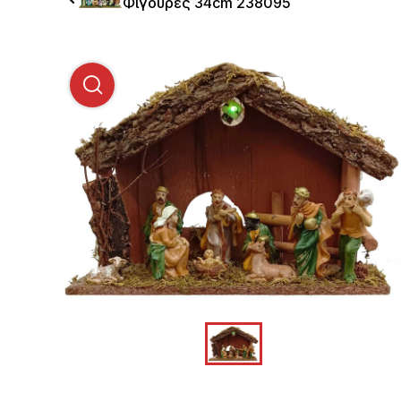
Φιγούρες 34cm 238095