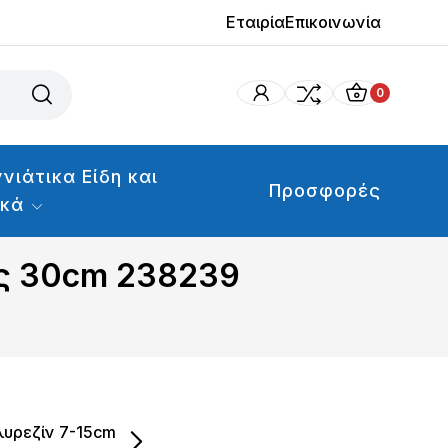
Εταιρία
Επικοινωνία
0
νιάτικα Είδη και
Προσφορές
ικά
ες 30cm 238239
υρεζίν 7-15cm