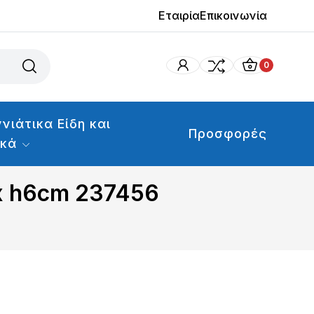
Εταιρία
Επικοινωνία
0
νιάτικα Είδη και
Προσφορές
ικά
5x h6cm 237456