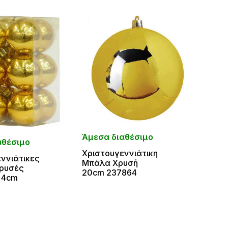
Άμεσ
Άμεσα διαθέσιμο
διαθ
αθέσιμο
Χριστουγεννιάτικη
Κορυ
ννιάτικες
Μπάλα Χρυσή
Χρυσ
ρυσές
20cm 237864
Χάντ
μ 4cm
σε 3 
6150