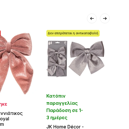
Δεν επιτρέπεται η αντικαταβολή
Κατόπιν
Άμεσ
παραγγελίας
ηκε
Παράδοση σε 1-
Set/6
ννιάτικος
Χριστ
3 ημέρες
oyal
Φιογκ
cm
JΚ Home Décor -
9x h7