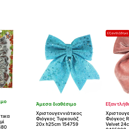
Εξαντλήθηκε
ιμο
Άμεσα διαθέσιμο
Εξαντλήθ
Χριστουγεννιάτικος
Χριστουγε
τικα
Φιόγκος Τυρκουάζ
Φιόγκος R
μί
20x h25cm 154759
Velvet 24
480