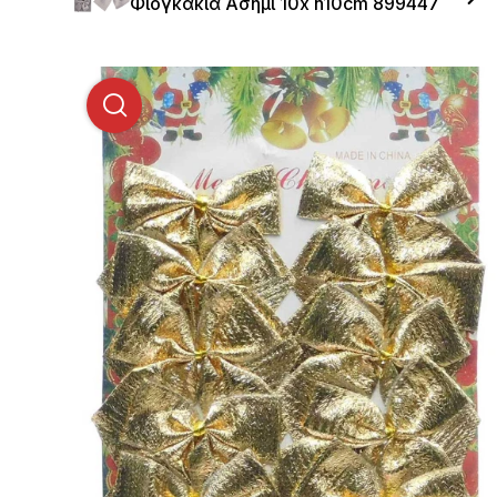
Φιογκάκια Ασημί 10x h10cm 899447