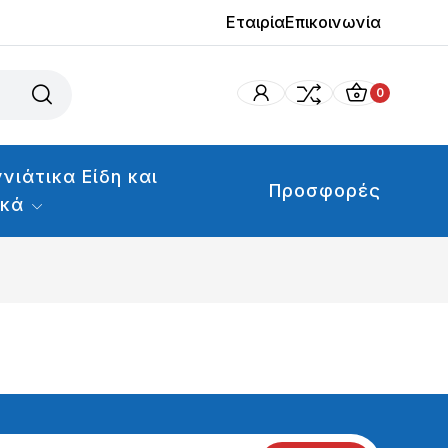
Εταιρία
Επικοινωνία
0
νιάτικα Είδη και
Προσφορές
ικά