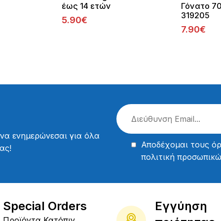
έως 14 ετών
Γόνατο 7
319205
5.90€
7.90€
 να ενημερώνεσαι για όλα
Αποδέχομαι τους
όρ
ας!
πολιτική προσωπικ
Special Orders
Εγγύηση
Προϊόντα Κατόπιν