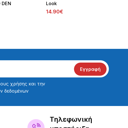
6.70
0 DEN
Look
14.90€
Εγγραφή
ους χρήσης
και την
ών δεδομένων
Τηλεφωνική