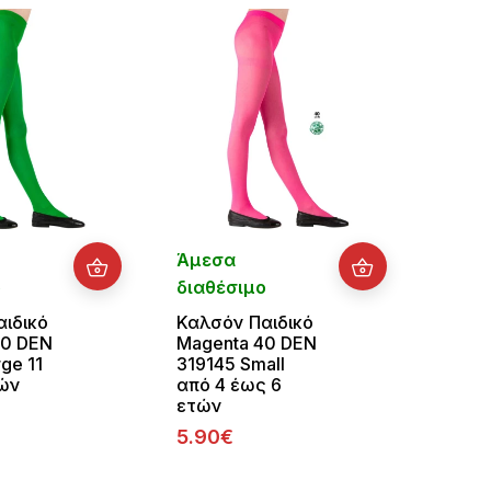
Άμεσα
Άμεσ
ο
διαθέσιμο
διαθ
ιδικό
Καλσόν Παιδικό
Παιδι
40 DEN
Magenta 40 DEN
Ριγέ 
ge 11
319145 Small
Πράσ
τών
από 4 έως 6
04803
ετών
10 ε
5.90€
6.90