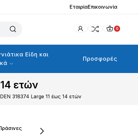
Εταιρία
Επικοινωνία
0
νιάτικα Είδη και
Προσφορές
ικά
 14 ετών
DEN 318374 Large 11 έως 14 ετών
 Πράσινες