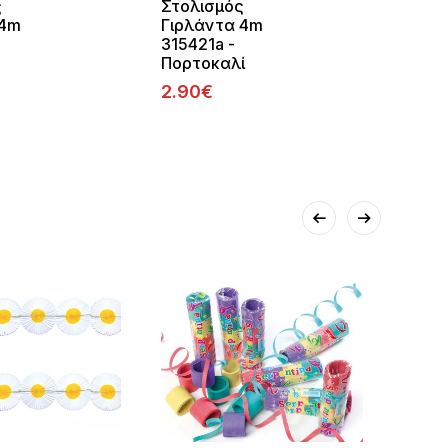
ς
Στολισμός
Στολ
 4m
Γιρλάντα 4m
Γιρλ
315421a -
31542
Πορτοκαλί
Γαλά
2.90€
2.90