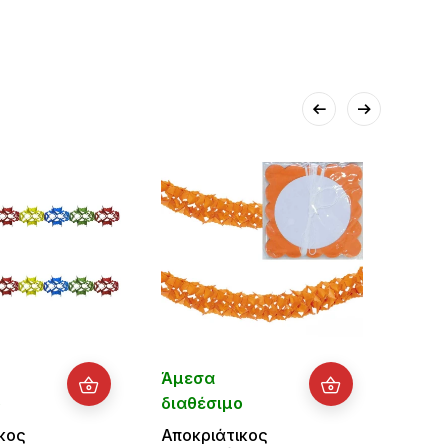
Άμεσα
Άμεσ
ο
διαθέσιμο
διαθ
κος
Αποκριάτικος
Αποκρ