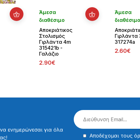
Άμεσα
Άμεσα
διαθέσιμο
διαθέσιμ
Αποκριάτικος
Αποκριάτι
Στολισμός
Γιρλάντα
Γιρλάντα 4m
317274a
315421b -
2.60€
Γαλάζιο
2.90€
 να ενημερώνεσαι για όλα
Αποδέχομαι τους
όρ
ας!