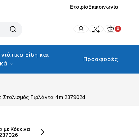
Εταιρία
Επικοινωνία
0
νιάτικα Είδη και
Προσφορές
ικά
ς Στολισμός Γιρλάντα 4m 237902d
α με Κόκκινα
 237026