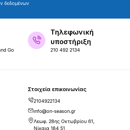
ών δεδομένων
Τηλεφωνική
υποστήριξη
and Go
210 492 2134
Στοιχεία επικοινωνίας
2104922134
info@on-season.gr
Λεωφ. 28ης Οκτωβρίου 61,
Νίκαια 184 51