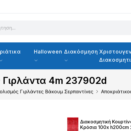
ριάτικα
Halloween
Διακόσμηση
Χριστουγεν
Διακοσμητ
ς Γιρλάντα 4m 237902d
τολισμός Γιρλάντες Βάκουμ Σερπαντίνες
Αποκριάτικο
Διακοσμητική Κουρτίν
Κρόσια 100x h200cm