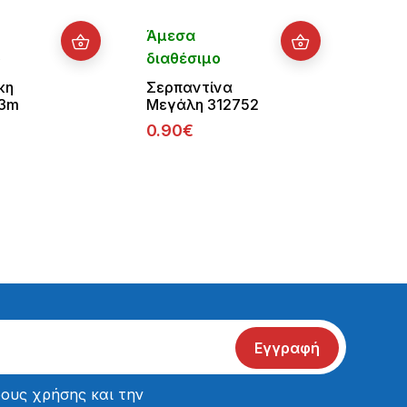
Άμεσα
Άμεσ
ο
διαθέσιμο
διαθ
κη
Σερπαντίνα
Αποκρ
 3m
Μεγάλη 312752
Στολ
Γιρλ
0.90€
31542
Κίτρι
2.90
Εγγραφή
ους χρήσης
και την