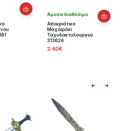
Άμεσ
ο
Άμεσα διαθέσιμο
διαθ
κο
Αποκριάτικο
Αποκρ
άνου
Μαχαιράκι
Πειρα
881
Ταχυδακτυλουργού
5.50
313624
2.40€