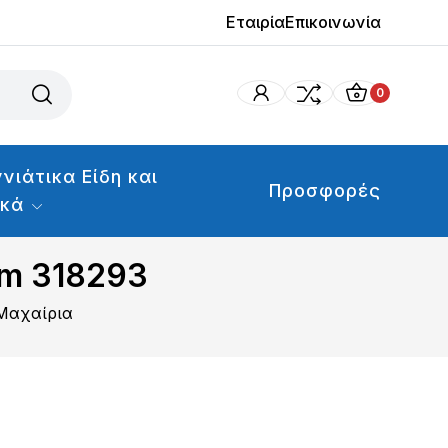
Εταιρία
Επικοινωνία
0
νιάτικα Είδη και
Προσφορές
ικά
cm 318293
 Μαχαίρια