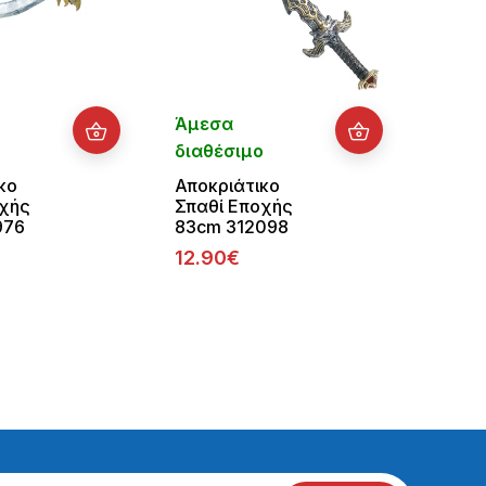
Άμεσα
Άμεσ
ο
διαθέσιμο
διαθ
κο
Αποκριάτικο
Αποκρ
οχής
Σπαθί Εποχής
Μαχα
976
83cm 312098
Ματσ
Αίμα 
12.90€
4.70