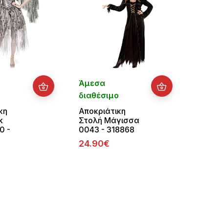
Άμεσα
Κατό
ο
διαθέσιμο
παρα
Παρά
κη
Αποκριάτικη
3 ημ
k
Στολή Μάγισσα
0 -
0043 - 318868
Αποκρ
24.90€
Στολ
38.9