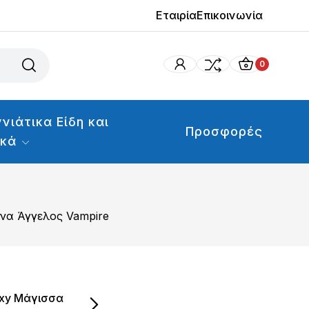
Εταιρία
Επικοινωνία
0
νιάτικα Είδη και
Προσφορές
ικά
να Άγγελος Vampire
exy Μάγισσα