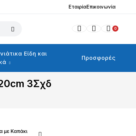
Εταιρία
Επικοινωνία
0
νιάτικα Είδη και
Προσφορές
ικά
x20cm 3Σχδ
α με Καπάκι