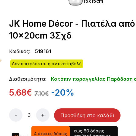
15x15cm
JK Home Décor - Πιατέλα από
10x20cm 3Σχδ
Κωδικός:
518161
Δεν επιτρέπεται η αντικαταβολή
Διαθεσιμότητα:
Κατόπιν παραγγελίας Παράδοση σ
5.68€
-20%
7.10€
-
+
Προσθήκη στο καλάθι