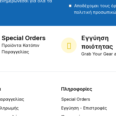
 ενημερώνεσαι για όλα τα
Αποδέχομαι τους
όρ
πολιτική προσωπικ
Special Orders
Εγγύηση
Προϊόντα Κατόπιν
ποιότητας
Παραγγελίας
Grab Your Gear 
α
Πληροφορίες
Παραγγελίας
Special Orders
Πληρωμής
Εγγύηση - Επιστροφές