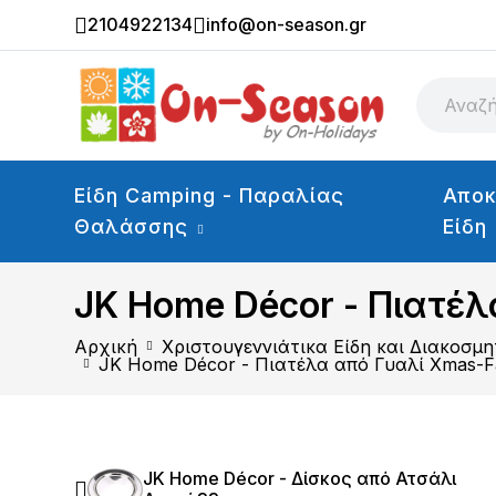
2104922134
info@on-season.gr
Είδη Camping - Παραλίας
Αποκ
Θαλάσσης
Είδη
JK Home Décor - Πιατέλ
Αρχική
Χριστουγεννιάτικα Είδη και Διακοσμη
JK Home Décor - Πιατέλα από Γυαλί Xmas-F
JK Home Décor - Δίσκος από Ατσάλι