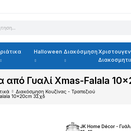
ριάτικα
Halloween
Διακόσμηση
Χριστουγεν
Διακοσμητ
α από Γυαλί Xmas-Falala 10
τικά
Διακόσμηση Κουζίνας - Τραπεζιού
alala 10x20cm 3Σχδ
JK Home Décor - Γυάλ