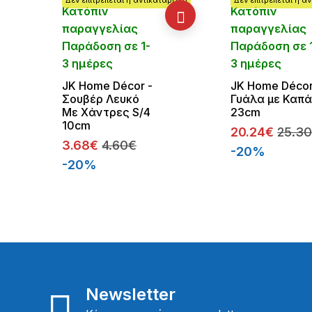
Κατόπιν
Κατόπιν
παραγγελίας
παραγγελίας
Παράδοση σε 1-
Παράδοση σε 
3 ημέρες
3 ημέρες
JΚ Home Décor -
JΚ Home Décor
Σουβέρ Λευκό
Γυάλα με Καπά
Με Χάντρες S/4
23cm
10cm
20.24€
25.3
3.68€
4.60€
-20%
-20%
Newsletter