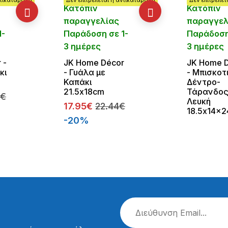
Κατόπιν
Κατόπιν
παραγγελίας
παραγγελ
1-
Παράδοση σε 1-
Παράδοση
3 ημέρες
3 ημέρες
 -
JK Home Décor
JK Home 
κι
- Γυάλα με
- Μπισκοτ
Καπάκι
Δέντρο-
21.5x18cm
Τάρανδο
0€
Λευκή
17.95€
22.44€
18.5x14x
-20%