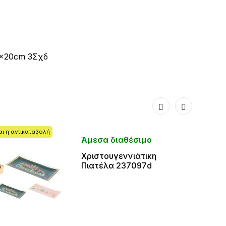
0x20cm 3Σχδ
ται η αντικαταβολή
Άμεσα διαθέσιμο
Άμεσ
Χριστουγεννιάτικη
Χριστ
Πιατέλα 237097d
Πιατ
39.5
2370