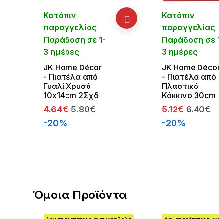
Κατόπιν
Κατόπιν
παραγγελίας
παραγγελίας
Παράδοση σε 1-
Παράδοση σε 
3 ημέρες
3 ημέρες
JK Home Décor
JK Home Déco
- Πιατέλα από
- Πιατέλα από
Γυαλί Χρυσό
Πλαστικό
10x14cm 2Σχδ
Κόκκινο 30cm
4.64€
5.80€
5.12€
6.40€
-20%
-20%
Όμοια Προϊόντα
αβολή
Δεν επιτρέπεται η αντικαταβολή
Δεν επιτρέπεται η α