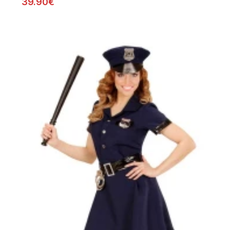
39.90€