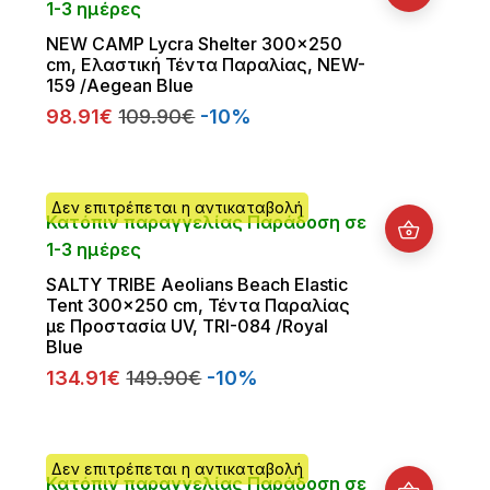
1-3 ημέρες
NEW CAMP Lycra Shelter 300x250
cm, Ελαστική Τέντα Παραλίας, NEW-
159 /Aegean Blue
98.91€
109.90€
-10%
Δεν επιτρέπεται η αντικαταβολή
Κατόπιν παραγγελίας Παράδοση σε
1-3 ημέρες
SALTY TRIBE Aeolians Beach Elastic
Tent 300x250 cm, Τέντα Παραλίας
με Προστασία UV, TRI-084 /Royal
Blue
134.91€
149.90€
-10%
Δεν επιτρέπεται η αντικαταβολή
Κατόπιν παραγγελίας Παράδοση σε